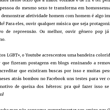
dos nesse texto que a maior vontade é de rir e ter pen
 pessoa do mesmo sexo te transforma em homossexua
mas demonstrar afetividade homem com homem é algo im
! Para eles, ouvir qualquer música que seja protagoni
 de repreensão. Ou melhor, ouvir gênero pop já
no.
s LGBT+, o Youtube acrescentou uma bandeira colorid
ar que fizeram postagens em blogs ensinando a remov
 acreditar que existiram buscas por isso e muitas pes
 meses atrás bombou no Facebook uns testes para ver 
 motivo de queixa dos héteros: pra quê fazer isso se
m!