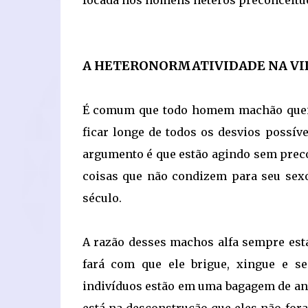
focada nos homens héteros preconceituo
A HETERONORMATIVIDADE NA V
É comum que todo homem machão queira
ficar longe de todos os desvios possív
argumento é que estão agindo sem pre
coisas que não condizem para seu sexo.
século.
A razão desses machos alfa sempre esta
fará com que ele brigue, xingue e s
indivíduos estão em uma bagagem de ano