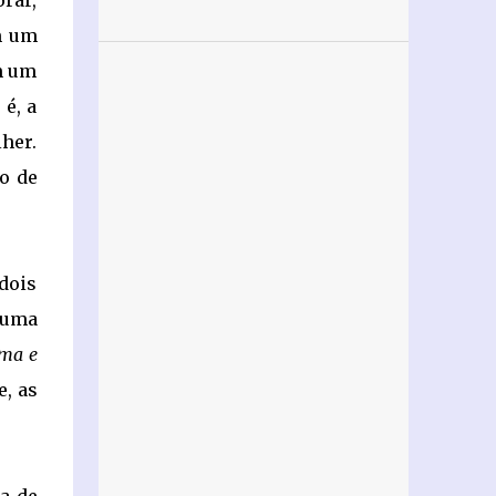
rar,
m um
m um
 é, a
her.
o de
dois
 uma
ma e
e, as