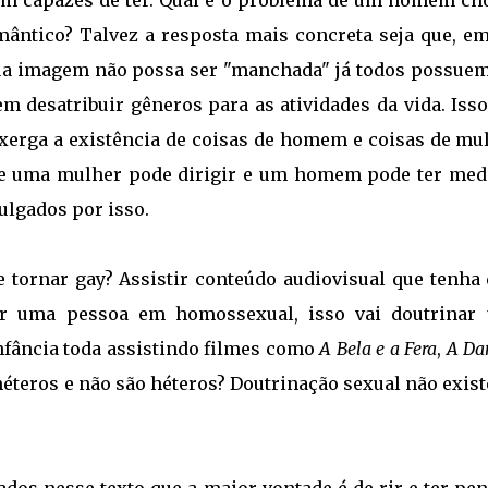
am capazes de ter. Qual é o problema de um homem cho
romântico? Talvez a resposta mais concreta seja que, e
ua imagem não possa ser "manchada" já todos possue
 desatribuir gêneros para as atividades da vida. Isso
xerga a existência de coisas de homem e coisas de mul
ue uma mulher pode dirigir e um homem pode ter med
ulgados por isso.
tornar gay? Assistir conteúdo audiovisual que tenha 
ar uma pessoa em homossexual, isso vai doutrinar
nfância toda assistindo filmes como
A Bela e a Fera
,
A Da
éteros e não são héteros? Doutrinação sexual não exist