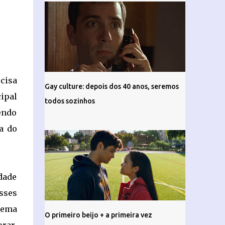
cisa
Gay culture: depois dos 40 anos, seremos
ipal
todos sozinhos
endo
a do
dade
sses
lema
O primeiro beijo + a primeira vez