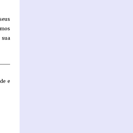
seus
emos
 sua
ade e