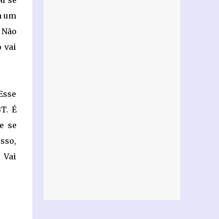
u se
a um
 Não
 vai
 Esse
T. É
e se
sso,
 Vai