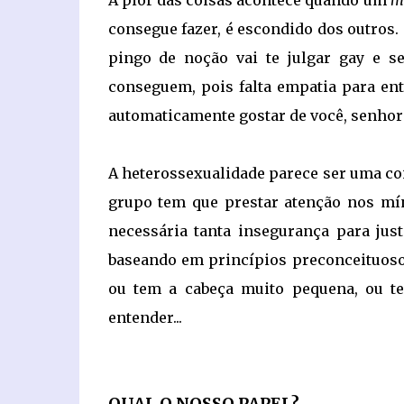
A pior das coisas acontece quando um
m
consegue fazer, é escondido dos outros
pingo de noção vai te julgar gay e se
conseguem, pois falta empatia para ent
automaticamente gostar de você, senho
A heterossexualidade parece ser uma coi
grupo tem que prestar atenção nos mí
necessária tanta insegurança para just
baseando em princípios preconceituosos
ou tem a cabeça muito pequena, ou te
entender...
QUAL O NOSSO PAPEL?