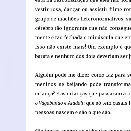
está na desconstrução que eles não for
vestir rosa, dançar ou assistir filme 
grupo de machões heteronormativos, s
cérebro tão ignorante que não conseguem
mente é tão fechada e minúscula que en
Isso não existe mais! Um exemplo é q
barata e nenhum dos dois deveriam ser j
Alguém pode me dizer como faz para se 
meninos se beijando pode transform
criança? E as crianças que passaram a i
o Vagabundo
e
Aladdin
que só tem casais h
pessoas nascem e são o que são.