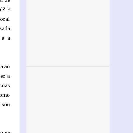
a de
l? É
oral
zada
 é a
a ao
er a
soas
como
 sou