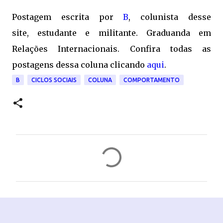
Postagem escrita por
B
, colunista desse
site, estudante e militante. Graduanda em
Relações Internacionais. Confira todas as
postagens dessa coluna clicando
aqui
.
B
CICLOS SOCIAIS
COLUNA
COMPORTAMENTO
C
o
m
e
n
t