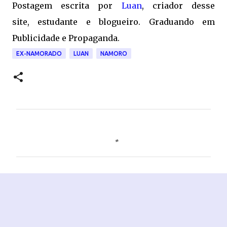
Postagem escrita por
Luan
, criador desse
site, estudante e blogueiro. Graduando em
Publicidade e Propaganda.
EX-NAMORADO
LUAN
NAMORO
C
o
m
e
n
t
á
r