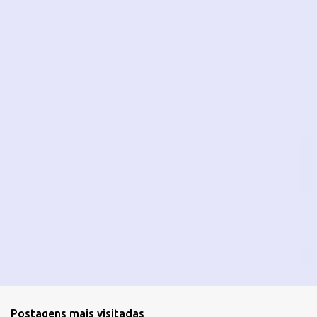
i
o
s
Postagens mais visitadas