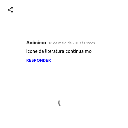
Anônimo
16 de maio de 2019 às 19:29
C
icone da literatura continua mo
o
RESPONDER
m
e
n
t
á
r
i
o
s