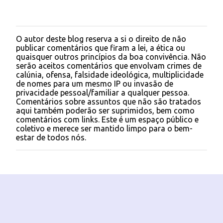
O autor deste blog reserva a si o direito de não
P
publicar comentários que firam a lei, a ética ou
o
quaisquer outros princípios da boa convivência. Não
s
serão aceitos comentários que envolvam crimes de
t
calúnia, ofensa, falsidade ideológica, multiplicidade
a
de nomes para um mesmo IP ou invasão de
r
privacidade pessoal/familiar a qualquer pessoa.
u
Comentários sobre assuntos que não são tratados
m
aqui também poderão ser suprimidos, bem como
c
comentários com links. Este é um espaço público e
o
coletivo e merece ser mantido limpo para o bem-
m
estar de todos nós.
e
n
t
á
r
i
o