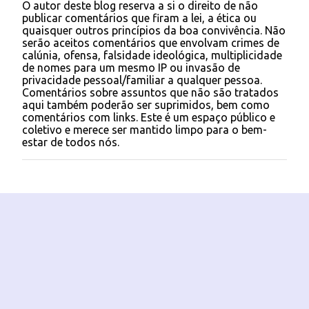
O autor deste blog reserva a si o direito de não
P
publicar comentários que firam a lei, a ética ou
o
quaisquer outros princípios da boa convivência. Não
s
serão aceitos comentários que envolvam crimes de
t
calúnia, ofensa, falsidade ideológica, multiplicidade
a
de nomes para um mesmo IP ou invasão de
r
privacidade pessoal/familiar a qualquer pessoa.
u
Comentários sobre assuntos que não são tratados
m
aqui também poderão ser suprimidos, bem como
c
comentários com links. Este é um espaço público e
o
coletivo e merece ser mantido limpo para o bem-
m
estar de todos nós.
e
n
t
á
r
i
o