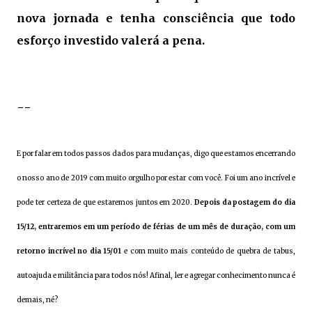
nova jornada e tenha consciência que todo
esforço investido valerá a pena.
--
E por falar em todos passos dados para mudanças, digo que estamos encerrando
o nosso ano de 2019 com muito orgulho por estar com você. Foi um ano incrível e
pode ter certeza de que estaremos juntos em 2020.
Depois da postagem do dia
15/12, entraremos em um período de férias de um mês de duração, com um
retorno incrível no dia 15/01
e com muito mais conteúdo de quebra de tabus,
autoajuda e militância para todos nós! Afinal, ler e agregar conhecimento nunca é
demais, né?