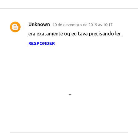
Unknown
10 de dezembro de 2019 às 10:17
C
era exatamente oq eu tava precisando ler...
o
RESPONDER
m
e
n
t
á
r
i
o
s